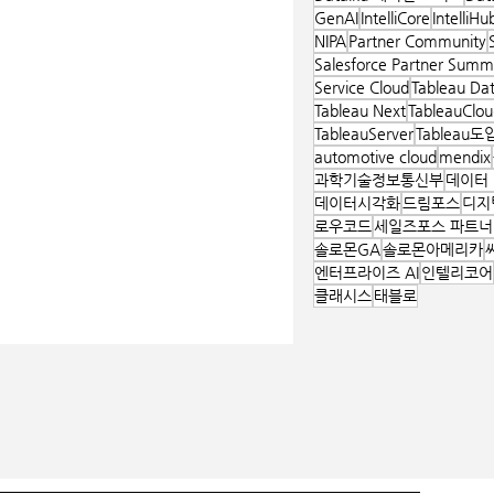
GenAI
IntelliCore
IntelliHu
NIPA
Partner Community
Salesforce Partner Summ
Service Cloud
Tableau Da
Tableau Next
TableauClou
TableauServer
Tableau도
automotive cloud
mendix
과학기술정보통신부
데이터
데이터시각화
드림포스
디지
로우코드
세일즈포스 파트너
솔로몬GA
솔로몬아메리카
엔터프라이즈 AI
인텔리코어
클래시스
태블로