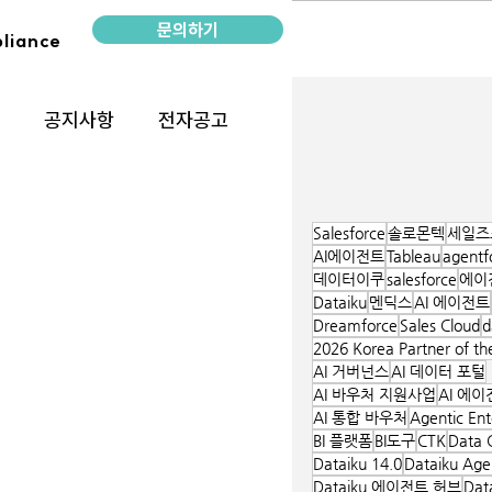
문의하기
liance
공지사항
전자공고
Salesforce
솔로몬텍
세일즈
AI에이전트
Tableau
agentf
데이터이쿠
salesforce
에이
Dataiku
멘딕스
AI 에이전트
Dreamforce
Sales Cloud
d
2026 Korea Partner of th
AI 거버넌스
AI 데이터 포털
AI 바우처 지원사업
AI 에
AI 통합 바우처
Agentic Ent
BI 플랫폼
BI도구
CTK
Data 
Dataiku 14.0
Dataiku Age
Dataiku 에이전트 허브
Dat