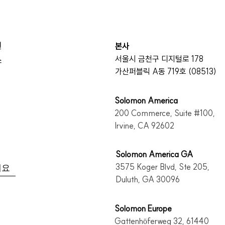
션
본사
서울시 금천구
디지털로 178
스
가산퍼블릭 A동 719호
(08513)
Solomon America​
200 Commerce, Suite #100,
Irvine, CA 92602
Solomon America​ GA
3575 Koger Blvd, Ste 205,
개요
Duluth, GA 30096
Solomon Europe​
Gattenhöferweg 32, 61440