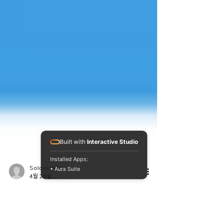
Built with
Interactive Studio
Installed Apps:
• Aura Suite
Solomon Park
4월 26일
솔로몬텍 ‘2026 AI 바우처